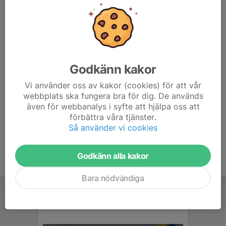
Mobil visas bara för inloggade
E-post visas bara för inloggade
Christoffer Eliasson
Tränare
070-208 45 12
christoffer.eliasson@gmail.com
Godkänn kakor
Vi använder oss av kakor (cookies) för att vår
Robert Larsson
webbplats ska fungera bra för dig. De används
Tränare
även för webbanalys i syfte att hjälpa oss att
070-756 66 88
förbättra våra tjänster.
robertlarsson001@hotmail.com
Så använder vi cookies
Godkänn alla kakor
Bara nödvändiga