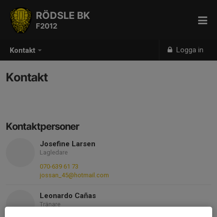
RÖDSLE BK
F2012
Logga in
Kontakt
Kontakt
Kontaktpersoner
Josefine Larsen
Lagledare
070-639 61 73
jossan_45@hotmail.com
Leonardo Cañas
Tränare