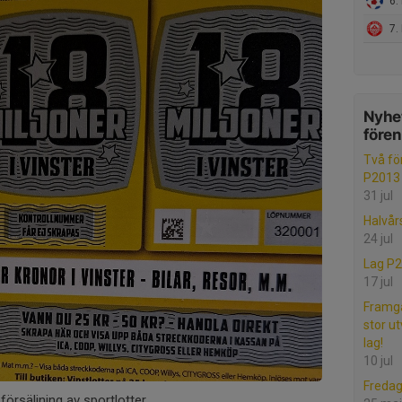
6. 
7.
Nyhet
före
Två för
P2013
31 jul
Halvår
24 jul
Lag P
17 jul
Framgå
stor ut
lag!
10 jul
Freda
försäljning av sportlotter.