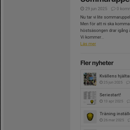
29 jun 2025
0 komm
Nu tar vi lite sommaruppeh
Men för att ni ska komma 
höstsäsongen drar igång är
Vi kommer...
Läs mer
Fler nyheter
Kvällens hjälta
25 jun 2025
Seriestart!
13 apr 2025
Träning inställ
26 mar 2025