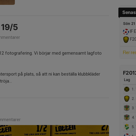
Senast
Sön 21
 19/5
IF 
mmentarer
F2
Fler re
F12 fotografering. Vi börjar med gemensamt lagfoto
F201
tersport på plats, så att ni kan beställa klubbkläder
Lag
röja...
1. 
2.
3.
4.
mmentarer
5. 