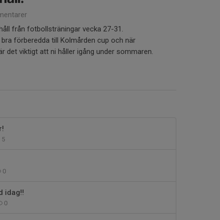
entarer
åll från fotbollsträningar vecka 27-31.
bra förberedda till Kolmården cup och när
 det viktigt att ni håller igång under sommaren.
r!
5
0
d idag!!
0