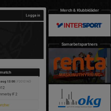
Merch & Klubbkläder
Logga in
Samarbetspartners
 match
 aug 13:00
| F2012 NÖ
012
merby IF 2
atcher