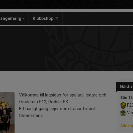
rangemang
Klubbshop
2
Nästa
Välkomna till lagsidan för spelare, ledare och
Sön 16
föräldrar i F12, Rödsle BK.
F2
Ett härligt gäng tjejer som tränar fotboll
Vim
tillsammans.
Alla m