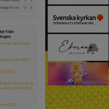
IF Eksjö Fotboll
9
9
 Holsby SK 7-m
11
0
er från
ningen
eningar blir ett lag i
srapport från F2013
2011/2012
ngsrik vårsäsong och
veckling för vårt Div 5-
gsmys 2026