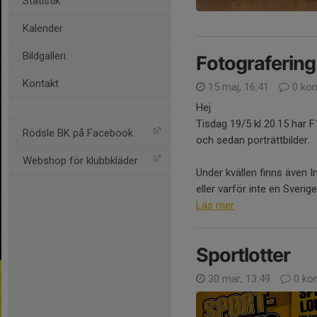
Statistik
Kalender
Bildgalleri
Fotografering
Kontakt
15 maj, 16:41
0 ko
Hej
Tisdag 19/5 kl 20.15 har 
Rödsle BK på Facebook
och sedan porträttbilder.
Webshop för klubbkläder
Under kvällen finns även In
eller varför inte en Sveriget
Läs mer
Sportlotter
30 mar, 13:49
0 ko