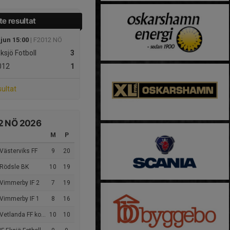
e resultat
 jun 15:00
| F2012 NÖ
Eksjö Fotboll
3
012
1
sultat
2 NÖ 2026
M
P
Västerviks FF
9
20
 Rödsle BK
10
19
 Vimmerby IF 2
7
19
 Vimmerby IF 1
8
16
Vetlanda FF komb
10
10