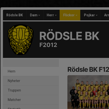
Rödsle BK
Dam
Herr
Flickor
Pojkar
Ar
RÖDSLE BK
F2012
Rödsle BK F1
Hem
Nyheter
Truppen
Matcher