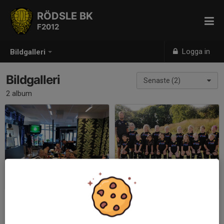
RÖDSLE BK
F2012
Logga in
Bildgalleri
Bildgalleri
Senaste (2)
2 album
Pizza-avslutning!
F12
2020-09-30
|
10 st
2020-09-22
|
1 st