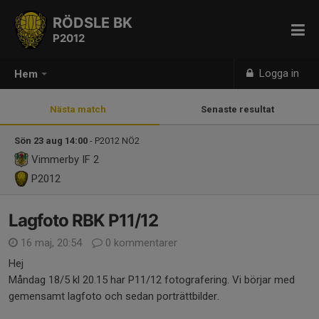
RÖDSLE BK
P2012
Logga in
Hem
Nästa match
Senaste resultat
Sön 23 aug 14:00
- P2012 NÖ2
Vimmerby IF 2
P2012
Lagfoto RBK P11/12
16 maj, 20:54
0 kommentarer
Hej
Måndag 18/5 kl 20.15 har P11/12 fotografering. Vi börjar med
gemensamt lagfoto och sedan porträttbilder.