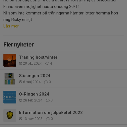
Finns även möjlighet nästa onsdag 20/11.
Ni som inte kommer på träningarna hämtar lotter hemma hos
mig Ricky enligt...
Läs mer
Fler nyheter
Träning höst/vinter
29 okt 2024
4
Säsongen 2024
6 maj 2024
0
O-Ringen 2024
28 feb 2024
0
Information om julpaketet 2023
13 nov 2023
0