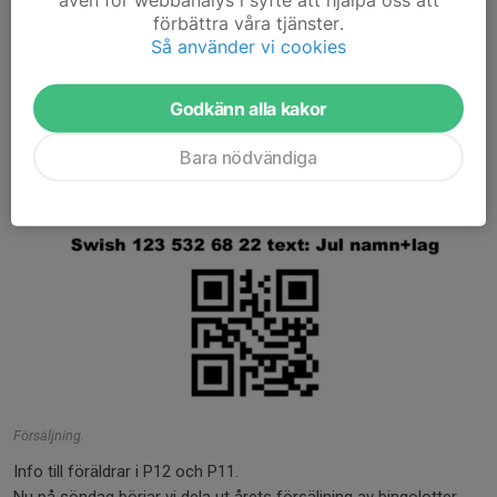
förbättra våra tjänster.
Så använder vi cookies
Godkänn alla kakor
Bara nödvändiga
Försäljning.
Info till föräldrar i P12 och P11.
Nu på söndag börjar vi dela ut årets försäljning av bingolotter.