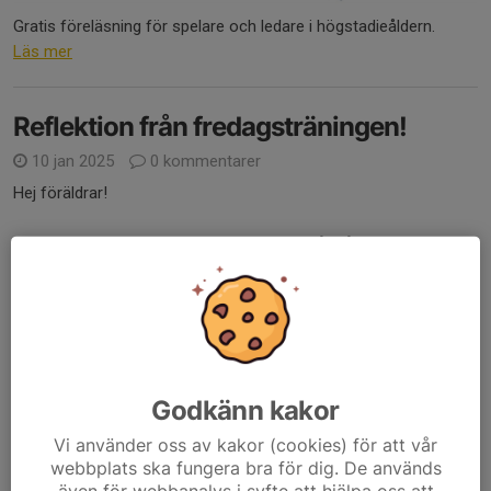
Gratis föreläsning för spelare och ledare i högstadieåldern.
Läs mer
Reflektion från fredagsträningen!
10 jan 2025
0 kommentarer
Hej föräldrar!
Idrottande främjar barn och ungas hälsa på många plan. Inte
bara det fysiska, att skelettet och musklerna stärks och minskar
risken för en rad olika sjukdomar. Fysisk aktivitet bidrar även till
bättre...
Läs mer
Godkänn kakor
Julpaket 2024
Vi använder oss av kakor (cookies) för att vår
12 nov 2024
4 kommentarer
webbplats ska fungera bra för dig. De används
även för webbanalys i syfte att hjälpa oss att