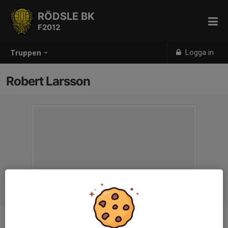
RÖDSLE BK
F2012
Logga in
Truppen
Robert Larsson
Titel
Tränare