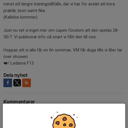
minst ett längre träningstillfälle, där vi har för avsikt att köra
praktik, teori samt fika.
(Kallelse kommer)
Just nu vet vi inget mer om cupen förutom att den spelas 28-
30/7. Vi publicerar info så snart vi fått den till oss.
Hoppas att vi alla får en fin sommar, VM får duga tills vi åter tar
över showen.
❤️/ Ledarna F13
Dela nyhet
Kommentarer