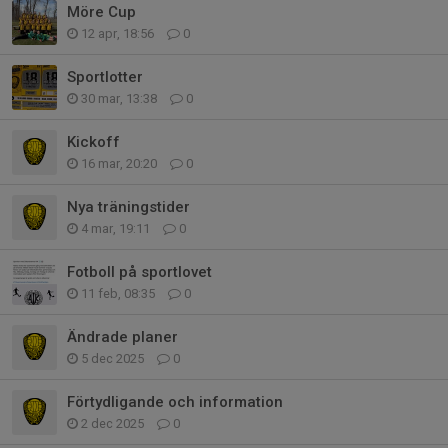
Möre Cup
12 apr, 18:56
0
Sportlotter
30 mar, 13:38
0
Kickoff
16 mar, 20:20
0
Nya träningstider
4 mar, 19:11
0
Fotboll på sportlovet
11 feb, 08:35
0
Ändrade planer
5 dec 2025
0
Förtydligande och information
2 dec 2025
0