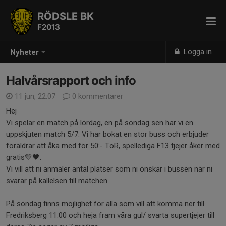
RÖDSLE BK
F2013
Logga in
Nyheter
Halvårsrapport och info
11 jun, 22:07
0 kommentarer
Hej
Vi spelar en match på lördag, en på söndag sen har vi en
uppskjuten match 5/7. Vi har bokat en stor buss och erbjuder
föräldrar att åka med för 50:- ToR, spellediga F13 tjejer åker med
gratis💛🖤.
Vi vill att ni anmäler antal platser som ni önskar i bussen när ni
svarar på kallelsen till matchen.
På söndag finns möjlighet för alla som vill att komma ner till
Fredriksberg 11:00 och heja fram våra gul/ svarta supertjejer till