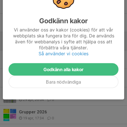
Tidigare nyheter
Godkänn kakor
Kalmar FF Sommarcup
23 jul, 16:43
0
Vi använder oss av kakor (cookies) för att vår
webbplats ska fungera bra för dig. De används
Halvårsrapport och info
även för webbanalys i syfte att hjälpa oss att
11 jun, 22:07
0
förbättra våra tjänster.
Så använder vi cookies
Supersöndag / Mors dag / Elitloppet
29 maj, 08:07
0
Godkänn alla kakor
Bussresa
25 maj, 11:07
0
Bara nödvändiga
Nytt spelschema
29 apr, 20:04
0
Grupper 2026
19 apr, 17:34
0