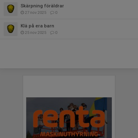
Skärpning föräldrar
27 nov 2025
0
Klä på era barn
25 nov 2025
0