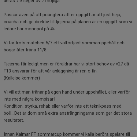
deras 7:e seger av 7 möjliga.
Passar även på att poängtera att er uppgift är att just heja,
coacha och ge direktiv till tjejerna på planen är en uppgift som vi
ledare har monopol på 🙏
Vi tar trots matchen 5/7 ett välförtjänt sommaruppehåll och
börjar åter träna 11/8.
Tjejerna får ledigt men er föräldrar har vi stort behov av v27 då
F13 ansvarar för att vår anläggning är ren o fin.
(Kallelse kommer)
Vi vill att man tränar på egen hand under uppehållet, eller varför
inte med några kompisar!
Kondition, styrka, rehab eller varför inte ett teknikpass med
boll….Det är dom små extra ansträngningarna som ger det stora
resultatet.
Innan Kalmar FF sommarcup kommer vi kalla beröra spelare till