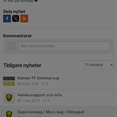
Vi ses på söndag ❤️
Dela nyhet
Kommentarer
Tidigare nyheter
Kalmar FF Sommarcup
23 jul, 16:43
0
Halvårsrapport och info
11 jun, 22:07
0
Supersöndag / Mors dag / Elitloppet