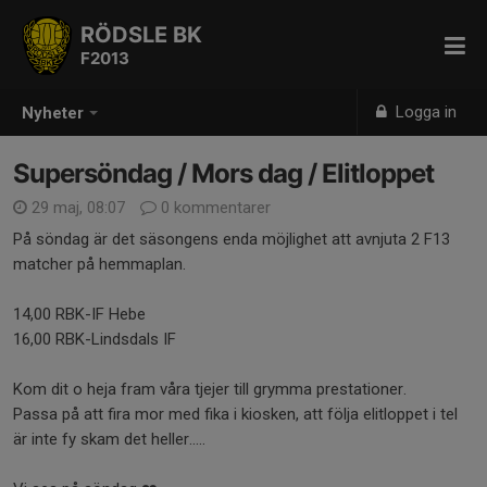
RÖDSLE BK
F2013
Logga in
Nyheter
Supersöndag / Mors dag / Elitloppet
29 maj, 08:07
0 kommentarer
På söndag är det säsongens enda möjlighet att avnjuta 2 F13
matcher på hemmaplan.
14,00 RBK-IF Hebe
16,00 RBK-Lindsdals IF
Kom dit o heja fram våra tjejer till grymma prestationer.
Passa på att fira mor med fika i kiosken, att följa elitloppet i tel
är inte fy skam det heller.....