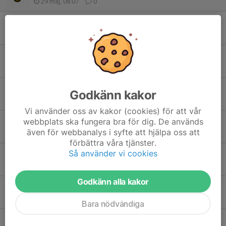
29 maj, 08:07
0
Bussresa
25 maj, 11:07
0
Nytt spelschema
29 apr, 20:04
0
Grupper 2026
Godkänn kakor
19 apr, 17:34
0
Vi använder oss av kakor (cookies) för att vår
webbplats ska fungera bra för dig. De används
Möre Cup
även för webbanalys i syfte att hjälpa oss att
12 apr, 18:56
0
förbättra våra tjänster.
Så använder vi cookies
Sportlotter
30 mar, 13:38
0
Godkänn alla kakor
Kickoff
16 mar, 20:20
0
Bara nödvändiga
Nya träningstider