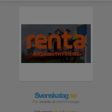
För
smarta
idrottsföreningar
Välj version:
Mobil
|
Desktop