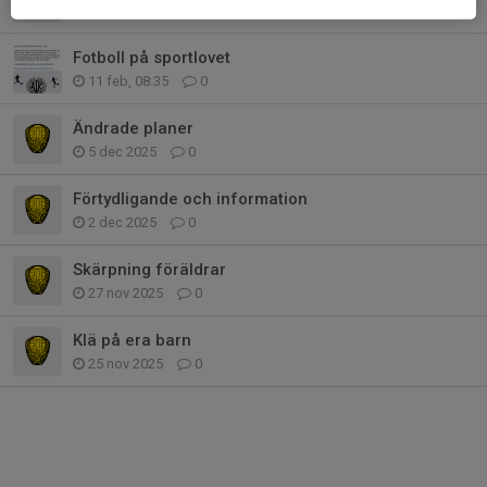
4 mar, 19:11
0
Fotboll på sportlovet
11 feb, 08:35
0
Ändrade planer
5 dec 2025
0
Förtydligande och information
2 dec 2025
0
Skärpning föräldrar
27 nov 2025
0
Klä på era barn
25 nov 2025
0