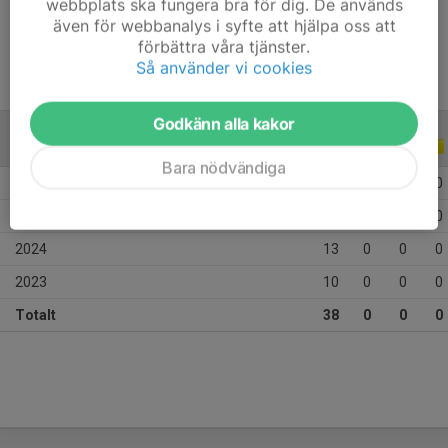
webbplats ska fungera bra för dig. De används
Ålder
14 år
även för webbanalys i syfte att hjälpa oss att
förbättra våra tjänster.
Så använder vi cookies
Godkänn alla kakor
ALLA SERIER
ALLA ÅR
Bara nödvändiga
2026
7
0
0
0
2025
8
0
0
0
2024
13
0
0
0
2023
10
0
0
0
Totalt
38
0
0
0