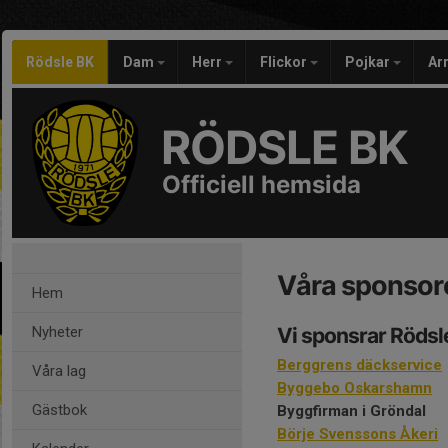
Rödsle BK
Dam
Herr
Flickor
Pojkar
Ar
RÖDSLE BK
Officiell hemsida
Våra sponsor
Hem
Nyheter
Vi sponsrar Rödsl
Berggrens däckservice
Våra lag
Byggebo Oskarshamn
Gästbok
Byggfirman i Gröndal
Börje Svenssons Åkeri