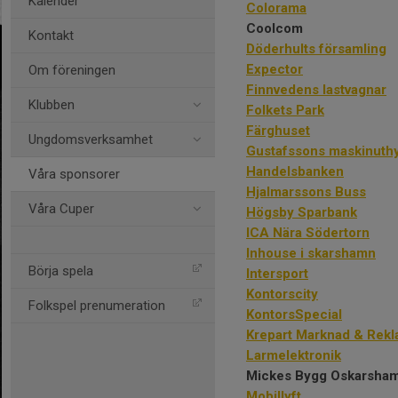
Kalender
Colorama
Coolcom
Kontakt
Döderhults församling
Expector
Om föreningen
Finnvedens lastvagnar
Klubben
Folkets Park
Färghuset
Ungdomsverksamhet
Gustafssons maskinuth
Handelsbanken
Våra sponsorer
Hjalmarssons Buss
Våra Cuper
Högsby Sparbank
ICA Nära Södertorn
I
nhouse i skarshamn
Börja spela
Intersport
Kontorscity
Folkspel prenumeration
KontorsSpecial
Krepart Marknad & Rek
Larmelektronik
Mickes Bygg Oskarsha
Mobillyft