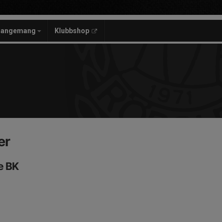
rangemang
Klubbshop
er
e BK