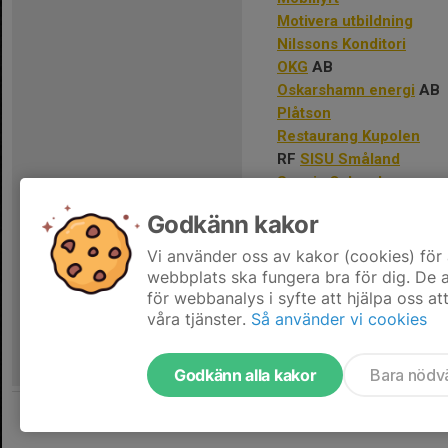
Motivera utbildning
Nilssons Konditori
OKG
AB
Oskarshamn energi
AB
Plåtson
Restaurang Kupolen
RF
SISU Småland
Scania Oskarshamn
Screengruppen
Godkänn kakor
TSG
Tornedals arbetsmiljö
Vi använder oss av kakor (cookies) för 
XL Bygg
webbplats ska fungera bra för dig. De
för webbanalys i syfte att hjälpa oss at
våra tjänster.
Så använder vi cookies
Godkänn alla kakor
Bara nödv
Tjäna pengar till föreningen