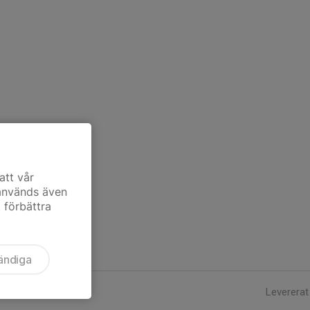
att vår
 används även
t förbättra
ändiga
Levererat