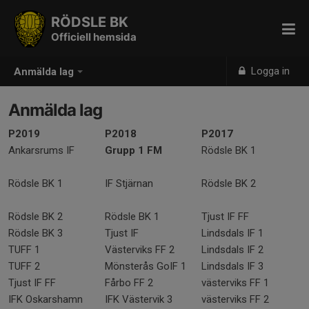
RÖDSLE BK
Officiell hemsida
Logga in
Anmälda lag
Anmälda lag
P2019
P2018
P2017
Ankarsrums IF
Grupp 1 FM
Rödsle BK 1
Rödsle BK 1
IF Stjärnan
Rödsle BK 2
Rödsle BK 2
Rödsle BK 1
Tjust IF FF
Rödsle BK 3
Tjust IF
Lindsdals IF 1
TUFF 1
Västerviks FF 2
Lindsdals IF 2
TUFF 2
Mönsterås GoIF 1
Lindsdals IF 3
Tjust IF FF
Fårbo FF 2
västerviks FF 1
IFK Oskarshamn
IFK Västervik 3
västerviks FF 2