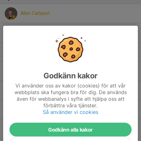
Albin Carlqvist
Alexander Thunberg
Elis Österlund
Emil Höckerfelt
Godkänn kakor
Vi använder oss av kakor (cookies) för att vår
Harry Lund
webbplats ska fungera bra för dig. De används
även för webbanalys i syfte att hjälpa oss att
förbättra våra tjänster.
Hjalmar Ilke
Så använder vi cookies
Julian Lundin
Godkänn alla kakor