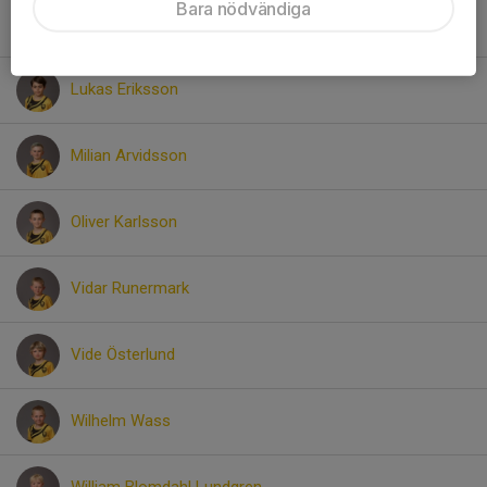
Bara nödvändiga
Kaspian Lejheim
Lukas Eriksson
Milian Arvidsson
Oliver Karlsson
Vidar Runermark
Vide Österlund
Wilhelm Wass