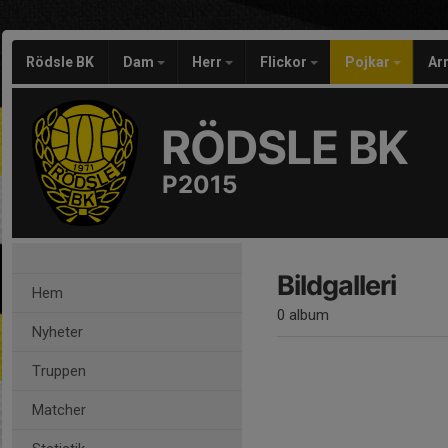
Rödsle BK
Dam
Herr
Flickor
Pojkar
Ar
RÖDSLE BK
P2015
Bildgalleri
Hem
0 album
Nyheter
Truppen
Matcher