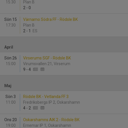
15:30
Plan B
2
-
0
Sön 15
Värnamo Södra FF - Rödsle BK
17:30
Plan B
2
-
1
ES
April
Sön 26
Virserums SGF - Rödsle BK
15:00
Virumsvallen 21, Virserum
9
-
4
Maj
Sön 3
Rödsle BK - Vetlanda FF 3
11:00
Fredriksbergs IP 2, Oskarshamn
4
-
2
Ons 20
Oskarshamns AIK 2 - Rödsle BK
19:00
Ernemar IP 1, Oskarshamn