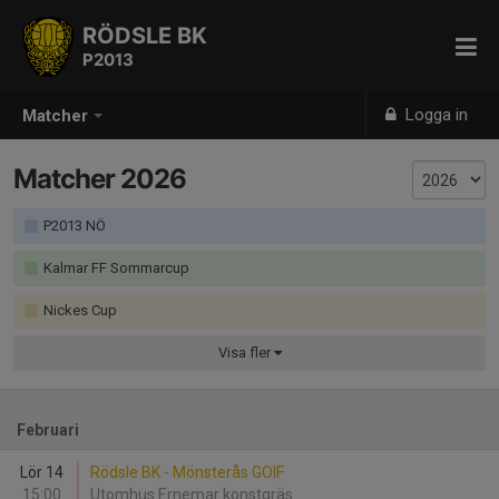
RÖDSLE BK
P2013
Logga in
Matcher
Matcher 2026
P2013 NÖ
Kalmar FF Sommarcup
Nickes Cup
Visa
fler
Februari
Lör 14
Rödsle BK - Mönsterås GOIF
15:00
Utomhus Ernemar konstgräs