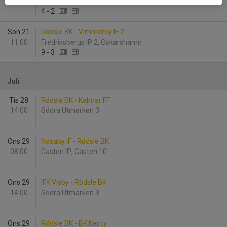
12:30
Karstorp 31, Västervik
4
-
2
Sön 21
Rödsle BK - Vimmerby IF 2
11:00
Fredriksbergs IP 2, Oskarshamn
9
-
3
Juli
Tis 28
Rödsle BK - Kalmar FF
14:00
Södra Utmarken 3
-
Ons 29
Nosaby IF - Rödsle BK
08:00
Gasten IP, Gasten 10
-
Ons 29
IFK Visby - Rödsle BK
14:00
Södra Utmarken 3
-
Ons 29
Rödsle BK - BK Kenty