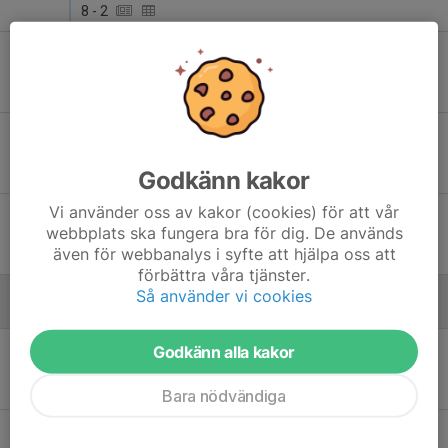
8
-
2
Fre 22
Rödsle BK - Gamleby FF
18:00
Fredriksbergs IP 2, Oskarshamn
4
-
1
Sön 24
Rödsle BK - Hjältevads Mariannelunds IS
13:00
Fredriksbergs IP 2, Oskarshamn
4
-
1
Godkänn kakor
Vi använder oss av kakor (cookies) för att vår
Sön 31
Ankarsrums IS 7-m - Rödsle BK
webbplats ska fungera bra för dig. De används
14:00
Bruksliden 1, Ankarsrum
även för webbanalys i syfte att hjälpa oss att
2
-
10
förbättra våra tjänster.
Så använder vi cookies
Juni
Sön 7
Rödsle BK - Södra Vi IF
Godkänn alla kakor
11:00
Fredriksbergs IP 2, Oskarshamn
4
-
2
Bara nödvändiga
Sön 14
Västerviks FF - Rödsle BK