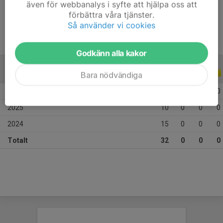
även för webbanalys i syfte att hjälpa oss att
Ålder
13 år
förbättra våra tjänster.
Så använder vi cookies
Godkänn alla kakor
ALLA SERIER
ALLA ÅR
Bara nödvändiga
2026
7
0
0
0
2025
10
0
0
0
2024
15
0
0
0
Totalt
32
0
0
0